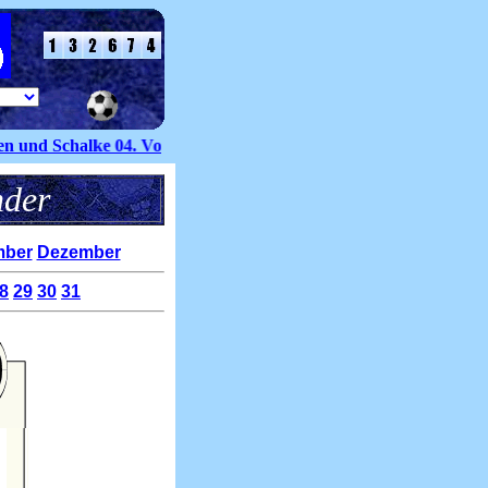
nd Schalke 04. Volker Groß kommt dabei zu seinem ersten Einsat
alender
ber
Dezember
8
29
30
31