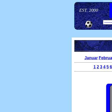
EST. 2000
Januar
Februa
1
2
3
4
5
6