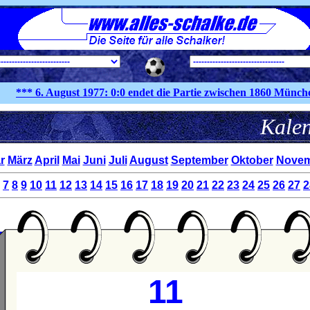
*** 6. August
1977:
0:0 endet die Partie zwischen 1860 München u
K
r
März
April
Mai
Juni
Juli
August
September
Oktober
Novem
7
8
9
10
11
12
13
14
15
16
17
18
19
20
21
22
23
24
25
26
27
2
11