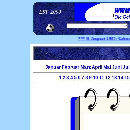
EST. 2000
*** 9. August
1937:
Geburtstag 
Januar
Februar
März
April
Mai
Juni
Jul
1
2
3
4
5
6
7
8
9
10
11
12
13
14
15