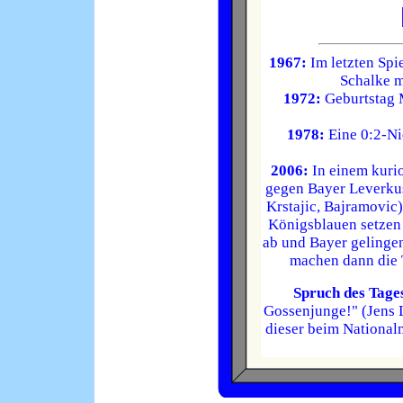
1967:
Im letzten Spi
Schalke m
1972:
Geburtstag M
1978:
Eine 0:2-Ni
2006:
In einem kuri
gegen Bayer Leverkuse
Krstajic, Bajramovic)
Königsblauen setzen 
ab und Bayer gelingen
machen dann die 
Spruch des Tage
Gossenjunge!" (Jens 
dieser beim National