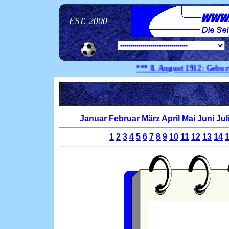
EST. 2000
*** 8. August
1912:
Geburtstag 
Januar
Februar
März
April
Mai
Juni
Jul
1
2
3
4
5
6
7
8
9
10
11
12
13
14