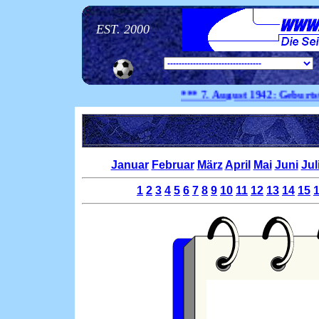
EST. 2000
*** 7. August
1942:
Geburtstag Si
Januar
Februar
März
April
Mai
Juni
Jul
1
2
3
4
5
6
7
8
9
10
11
12
13
14
15