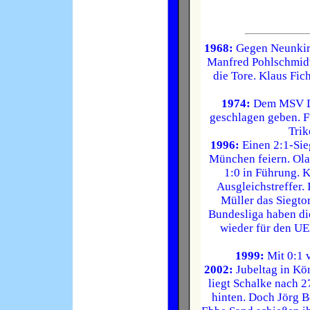
1968:
Gegen Neunkirch
Manfred Pohlschmidt
die Tore. Klaus Fich
1974:
Dem MSV Du
geschlagen geben. Fü
Trik
1996:
Einen 2:1-Sie
München feiern. Ola
1:0 in Führung. K
Ausgleichstreffer. 
Müller das Siegtor
Bundesliga haben di
wieder für den UEF
1999:
Mit 0:1 
2002:
Jubeltag in Kö
liegt Schalke nach 
hinten. Doch Jörg B